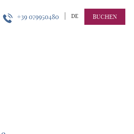
+39 079950480
DE
BUCHEN