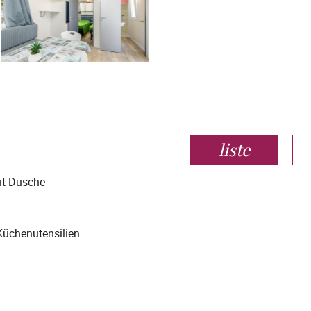
liste
t Dusche
üchenutensilien