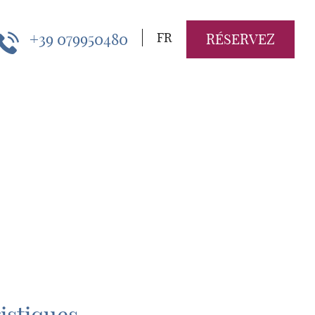
+39 079950480
FR
RÉSERVEZ